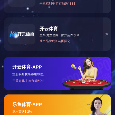
车灯变光机构电磁铁
双向[自保持]框架推拉电磁
车灯类电磁铁变光机构
快递柜共享设备用电磁铁