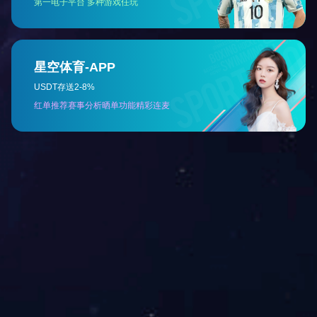
当前
1
/16 开云在线官方网站 上一页
下一页
尾页
电磁铁产品精选
车灯变光机构电磁铁
双向[自保持]框架推拉电磁铁