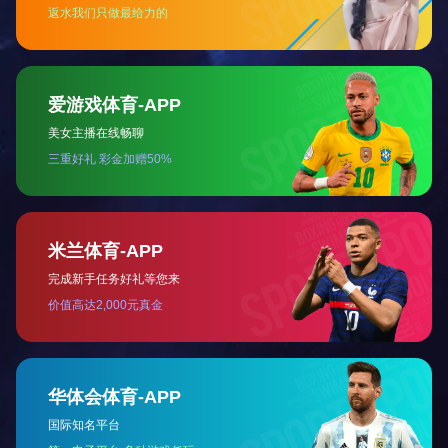
共享类新能源电磁铁
共享类新能源电磁铁
销子式框架电磁铁
拉式框架电磁铁
推拉式1040框架电磁铁
汽车差速锁吸盘电磁铁