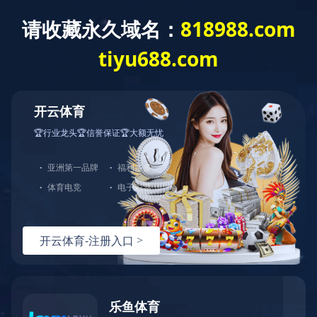
开云在线官方网站
广州电磁铁/电磁阀/螺线管/电磁线圈厂家-广州思德隆10年专注电磁应用产品研发生产
网站开云在线官方网站
电磁线圈
电磁铁
热销产品：
机械手电磁吸盘
推拉式电磁铁
吸盘电磁铁
选针器电磁铁