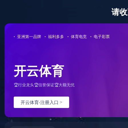
开云在线官方网站
广州电磁铁/电磁阀/螺线管/电磁线圈厂家-广州
网站开云在线官方网站
电磁线圈
电磁
热销产品：
机械手电磁吸盘
推拉式电磁铁