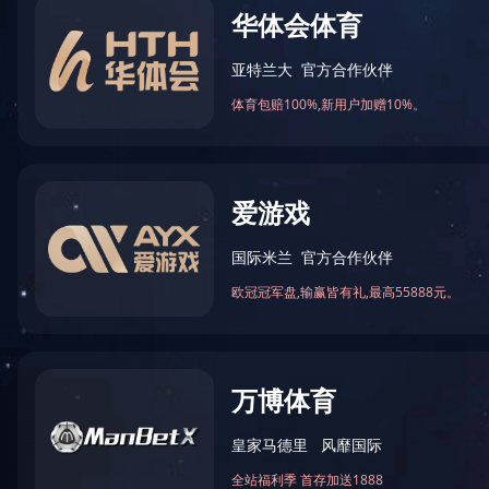
电磁机构厂家加工
广州电磁机构厂家加工定做厂家-思德隆,产
美容枪机构、玩具枪振动机构、汽车变光机