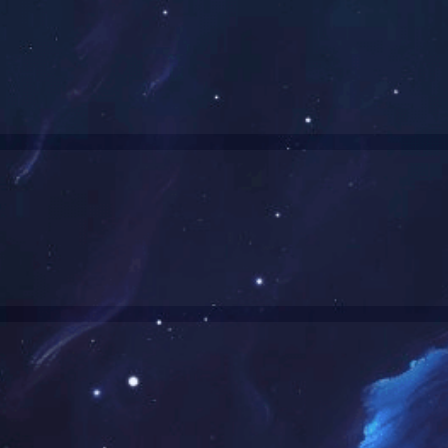
定做
开云在线官方网站
» 电
品全部采用155度以上耐温材料，高纯度硅钢片，江西上饶新铜漆包线。无
构、按摩振动机构设计从简，性能稳定。