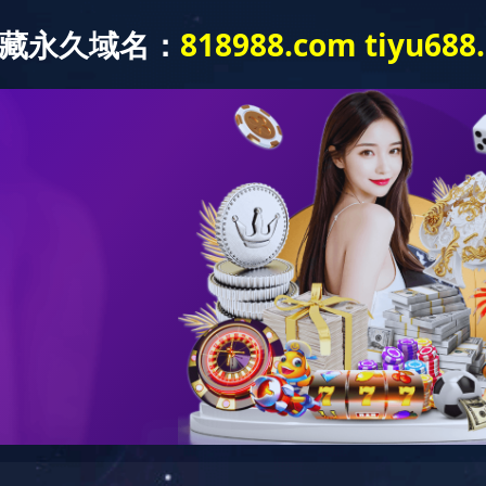
思德隆10年专注电磁应用产品研发生产
铁
开云在线官方网站-开
电机
产
云（中国）
吸盘电磁铁
选针器电磁铁
公司简介下载（ppt）