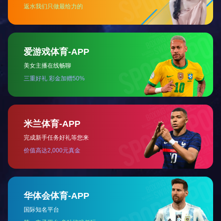
机械自动化设备用圆管推拉式电磁铁
织布机用踏板离合电磁铁
游戏刺珠器用交流高频推动式电磁铁
直流圆管拉动式电磁铁定
防水防油圆管式推动电磁铁产品定制
圆管加强型推式电磁铁 弹珠机