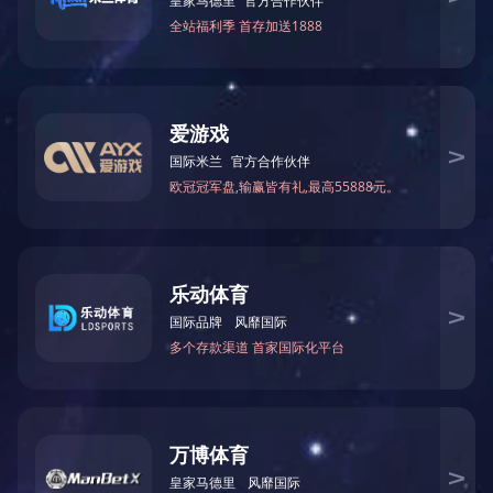
到样品以及量产，均有量化高效的工艺流程及老化实验检测，保证了产
按应用分类
公交车投币器电磁铁
公交车破窗器电磁铁
车灯电
防坠器电磁铁
纺织机电磁铁
裁线机
游戏机电磁铁
打印机电磁铁
喷码机
弹珠机电磁铁
长行程电磁铁
起重机
自动售米机电磁铁
自动流水线电磁铁
选色机
机械手电磁铁