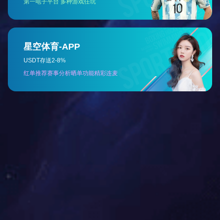
产品特点：高寿命，力量大。