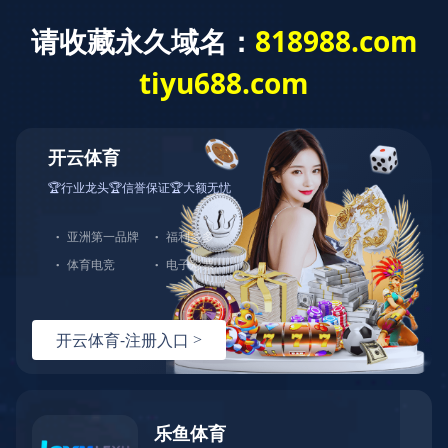
开云在线官方网站
广州电磁铁/电磁阀/螺线管/电磁线圈厂家-广州思德隆10年专注电磁应用产品研发生产
网站开云在线官方网站
电磁线圈
电磁铁
热销产品：
机械手电磁吸盘
推拉式电磁铁
吸盘电磁铁
选针器电磁铁