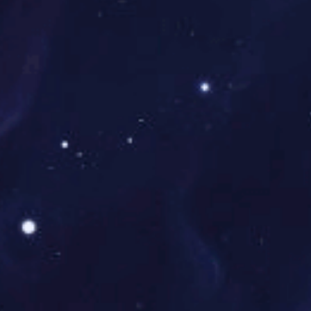
投币机翻板电磁铁
投币机翻板电磁铁
真伪币分拣电磁铁
真伪币分拣电磁铁