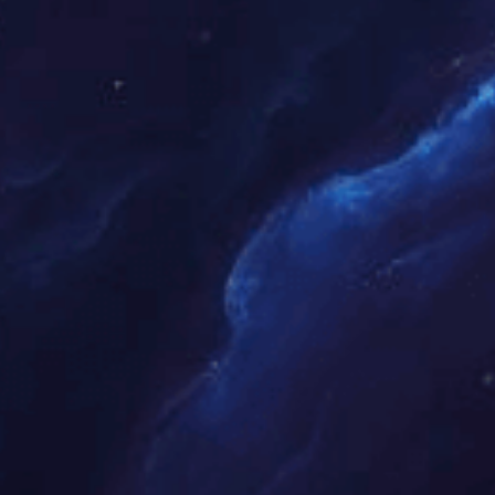
汽车大灯电磁铁
真币投币器电磁铁
撕票机彩票机电磁铁
打印机电磁铁
点钞机专用电磁铁
游戏机手枪电磁铁