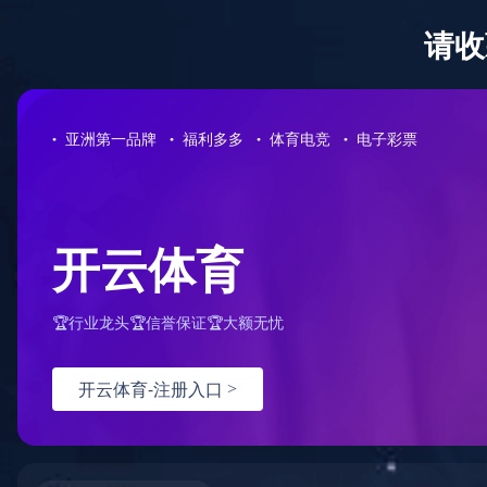
开云在线官方网站
广州电磁铁/电磁阀/螺线管/电磁线圈厂家-广州
网站开云在线官方网站
电磁线圈
电磁
热销产品：
机械手电磁吸盘
推拉式电磁铁