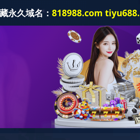
思德隆10年专注电磁应用产品研发生产
铁
开云在线官方网站-开
电机
产
云（中国）
吸盘电磁铁
选针器电磁铁
公司简介下载（ppt）