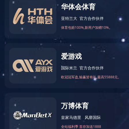
公交车投币器电磁
广州公交车投币器电磁铁加工定做供应商-
组装均有自己的加工设备以及流水线，拥有