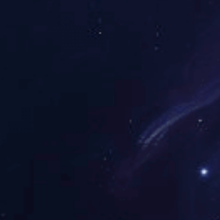
投币机翻板电磁铁
真伪币分拣电磁铁