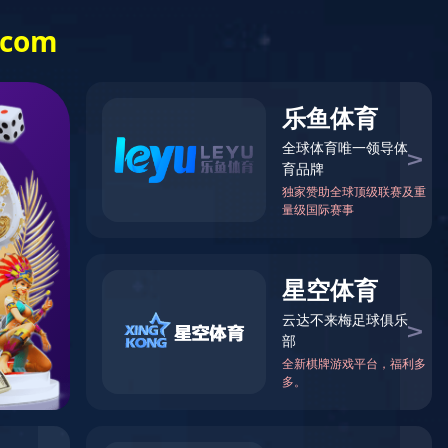
收藏本站
||
【网站地图】
品定制
企业概况
开云在线官方网站-开
云（中国）