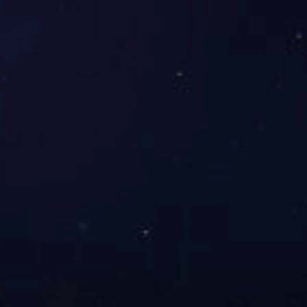
传统币投币器电磁铁
投币器电磁铁