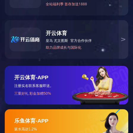
推拉式1040框架电磁铁
游戏机用强力撞击珠子电磁铁
长行程推拉式电磁铁定制
游戏机用大行程框架式推拉电