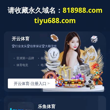
开云在线官方网站
广州电磁铁/电磁阀/螺线管/电磁线圈厂家-广州思德隆10年专注电磁应用产品研发生产
网站开云在线官方网站
电磁线圈
电磁铁
热销产品：
机械手电磁吸盘
推拉式电磁铁
吸盘电磁铁
选针器电磁铁