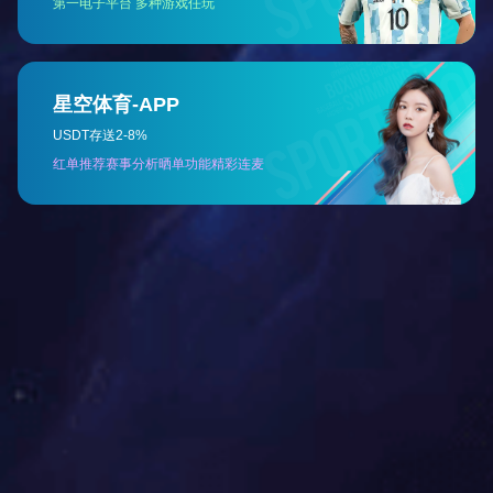
打印机用高频推动式电磁铁
智能电饭煲用推拉式电磁
断电闭锁电动车_单项保持式电磁铁
乐器小型框架牵引式电磁