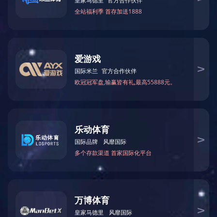
产，均有量化高效的工艺流程及老化实验检测，保证了产品的质量与订
按应用分类
公交车投币器电磁铁
公交车破窗器电磁铁
车灯电
防坠器电磁铁
纺织机电磁铁
裁线机
游戏机电磁铁
打印机电磁铁
喷码机
弹珠机电磁铁
长行程电磁铁
起重机
自动售米机电磁铁
自动流水线电磁铁
选色机
机械手电磁铁