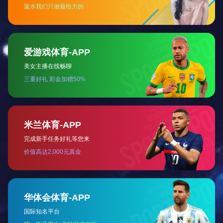
游戏刺珠器用交流高频推动式电磁铁
弹珠机强力推拉式电磁铁定
12V灯光学仪器用推拉电磁铁
直流24V游戏弹珠机电磁
高频牵引式框架电磁铁
跳绳机用推动公仔跳起圆管电磁