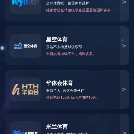
游戏机电磁铁
广州游戏机电磁铁加工定做供应商-广州思德隆，思德隆游戏机电磁铁
有自己的加工设备以及流水线，拥有高精密度检测仪器和自主研发的老