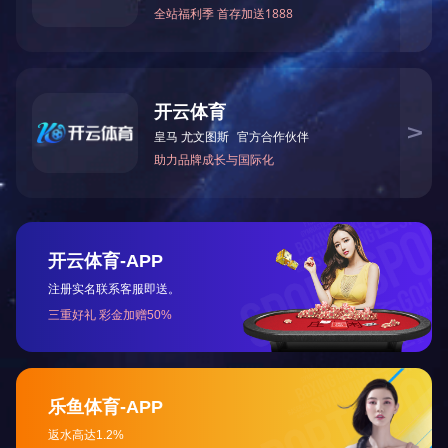
设备推动部件电磁铁
全自动电脑裁线机电磁铁
铜带机圆管电磁铁
电脑裁线机电磁铁