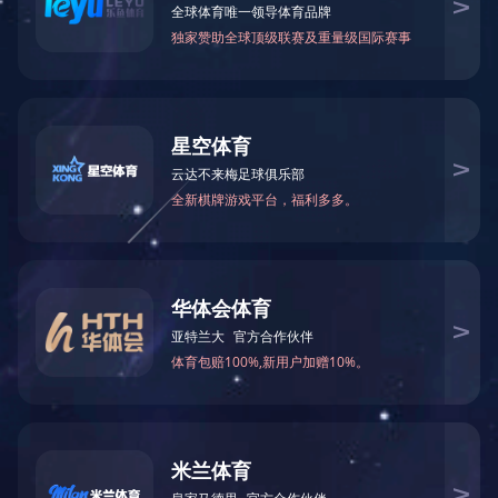
端子机电磁铁加工定做
广州端子机电磁铁加工定做供应商-广州思德隆，思德隆端子机电磁铁
有自己的加工设备以及流水线，拥有高精密度检测仪器和自主研发的老