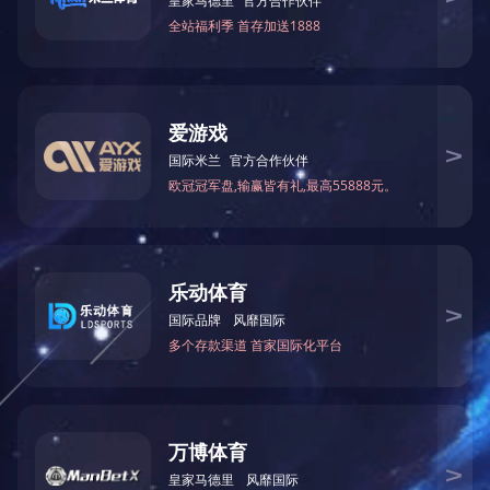
产，均有量化高效的工艺流程及老化实验检测，保证了产品的质量与订
按应用分类
公交车投币器电磁铁
公交车破窗器电磁铁
车灯电
防坠器电磁铁
纺织机电磁铁
裁线机
游戏机电磁铁
打印机电磁铁
喷码机
弹珠机电磁铁
长行程电磁铁
起重机
自动售米机电磁铁
自动流水线电磁铁
选色机
机械手电磁铁