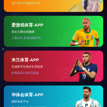
其他端子机电磁铁加工定做产品
电脑裁线机电磁铁
铜带机圆管电磁铁
全自动电脑裁线机电磁铁
设备推动部件电磁铁