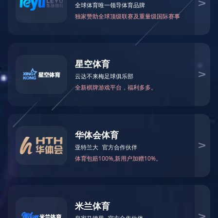
当前位置：
开云在线官方网站
»
电磁铁
»
推拉式电磁铁
> » 快递柜共享设备用电磁
按应用分类