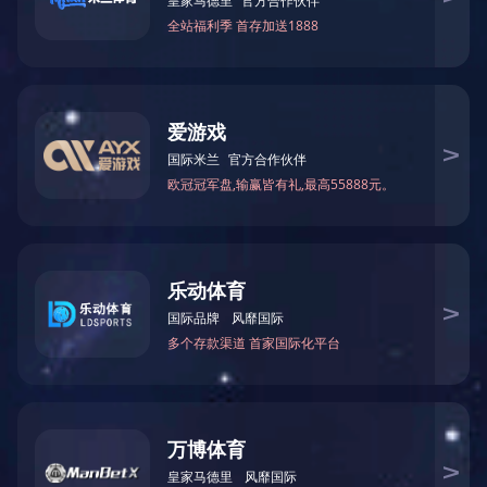
公交车投币器电磁铁
公交车破窗器电磁铁
车灯电
防坠器电磁铁
纺织机电磁铁
裁线机
游戏机电磁铁
打印机电磁铁
喷码机
弹珠机电磁铁
长行程电磁铁
起重机
自动售米机电磁铁
自动流水线电磁铁
选色机
机械手电磁铁
电子盒用电磁铁
发布日期：2021-7-8 来源：
思德隆
标签：
电
型号
产品
产品
应用
1、