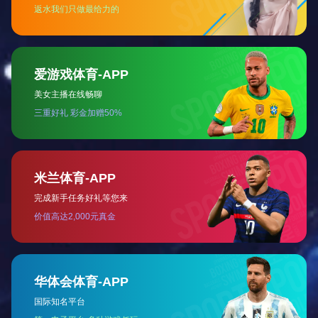
2、经过长时间打样老化 性能稳定。
3、客户定制品 请核查细节参数尺寸再下单。
4、可以在此产品基础上根据您的需求进行打样。
SDL-U0626D推拉电磁铁电磁铁的应用：
1、门锁电磁铁
2、消防门开关电磁铁
产品特点：
1、线圈加大，拉推力强;