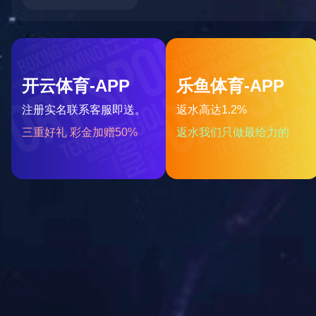
公交车投币器电磁铁
公交车破
防坠器电磁铁
纺织机电
游戏机电磁铁
打印机电
弹珠机电磁铁
长行程电
自动售米机电磁铁
自动流水
机械手电磁铁
发布日期：2015-12-1