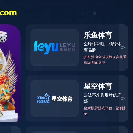
收藏本站
||
【网站地图】
品定制
企业概况
开云在线官方网站-开
云（中国）