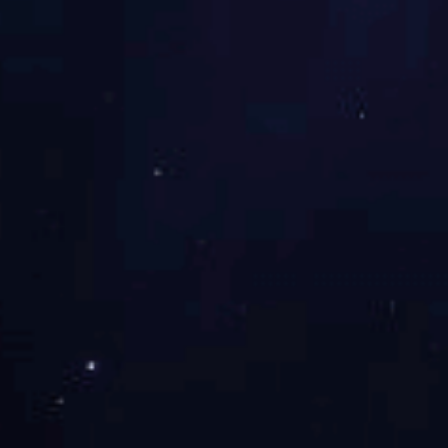
下一篇：
矽钢片/振动盘电磁铁
E型电磁铁产品
E型电磁铁 交流220V电磁铁
振动盘电磁铁