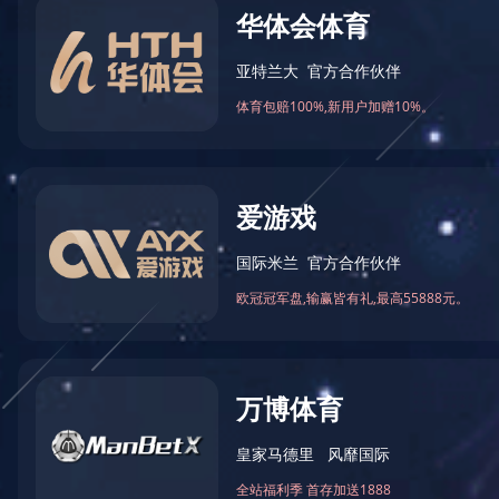
当前位置：
开云在线官方网站
»
电磁铁
»
E型电
按应用分类