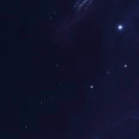
功率经过加大处理，没有发热现象，
此电磁铁以硅钢片作框架,畅开式线圈的
接容易,维护方便的吸附式电磁铁 电
味着减速和刹车的效果良好！