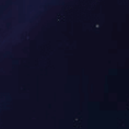
com
)创立于2005年，是一家专业生产研发
电磁铁厂家
,电磁阀,电磁
富行业经验的
E型电磁铁制造商
、电磁阀、电磁线圈厂家。品种
组装均有自己的加工设备以及流水线，拥有高精密度检测仪器和
品设计到样品以及量产，均有量化高效的工艺流程及老化实验检
。
分装机电磁铁定制