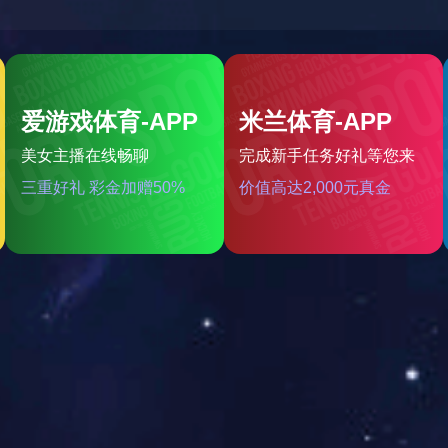
窗器电磁铁
车灯电磁铁
门锁电磁铁
磁铁
裁线机电磁铁
绣花机电磁铁
磁铁
喷码机电磁铁
端子机电磁铁
磁铁
起重机电磁铁
大吸力电磁铁
线电磁铁
选色机电磁铁
振动盘电磁铁
振动盘电磁铁
6 来源：
思德隆
标签：
振动盘电磁铁加工
浏览次数：14356
型号：
SDL-E862951A-2412
产品使用对象：
振动盘机械设备
产品执行功能：
电磁铁感应
应用领域：
用于减速器，刹车，震动盘直线送料器，振动筛，振