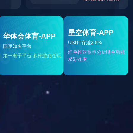
吸盘式电磁铁
自保持式电磁铁
拍打式电磁铁
旋转式电磁铁
摆动式电磁铁
电永磁吸盘电磁铁
牵引式电磁铁
E型电磁铁
电磁产品
按结构分类
电磁铁系列
动