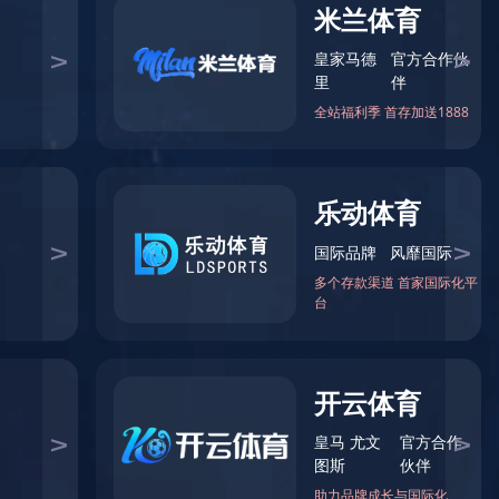
按功能分类
电磁铁系列
推拉式电磁铁