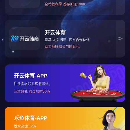
上一篇：
怎么选用电磁铁？
下一篇：
什么是螺线管电磁线圈？
此文关键字：
我司的圆管电磁铁有哪些特点?