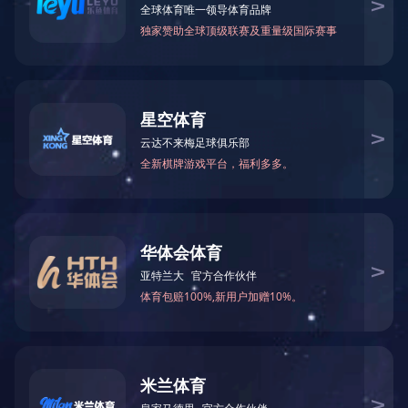
当前位置：
开云在线官方网站
»
新闻资讯
»
常见问题解答
» 我司的圆管电磁铁有哪
我司的圆管电磁铁有哪些特