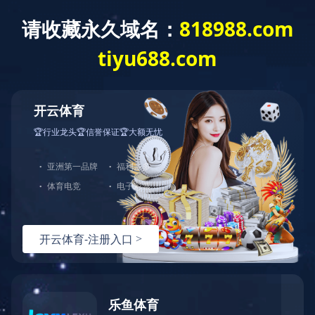
开云在线官方网站
广州电磁铁/电磁阀/螺线管/电磁线圈厂家-广州思德隆10年专注电磁应用产品研发生产
网站开云在线官方网站
电磁线圈
电磁铁
热销产品：
机械手电磁吸盘
推拉式电磁铁
吸盘电磁铁
选针器电磁铁