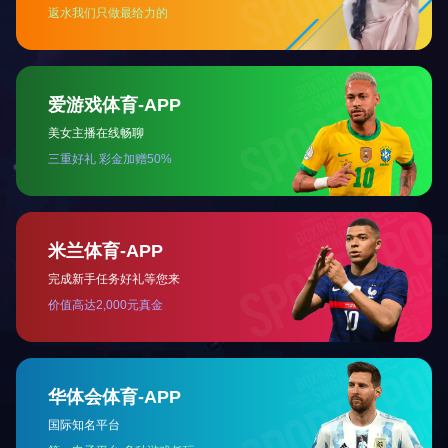
此文关键字：
蒸汽电磁阀相关知识普及
相关资讯
广州电磁铁厂家讲解电磁铁的工作原理
广州包胶注塑加工|
蒸汽电磁阀相关知识普及
电磁阀的采购注意
电磁铁/电磁阀/电磁线圈产品设计规范
适用于CF型的电
适用于C/U/O/E型电磁铁设计规范
阀用电磁铁分类讲
最新产品
大灯远近光切换机构
涂层测厚度线圈
开云在线官方网站
电磁线圈
|
|